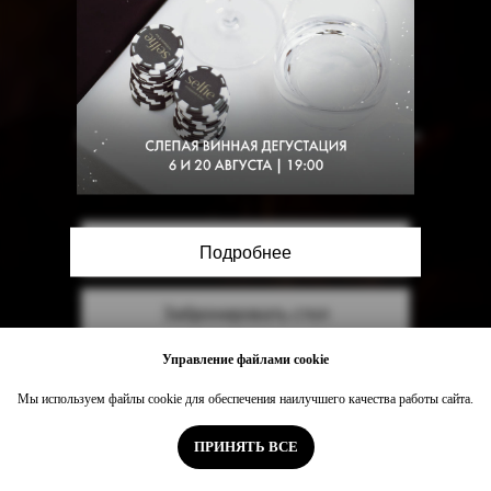
-20%
на самовывоз
Меню
Доставка
Банкеты
События
Сертификат
Москва, Новинский бульвар, 31
Позвонить
Подробнее
Забронировать стол
Управление файлами cookie
Мы используем файлы cookie для обеспечения наилучшего качества работы сайта.
ПРИНЯТЬ ВСЕ