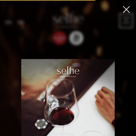
LET'S
EN
CH
GO!