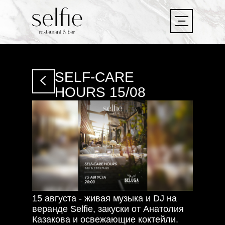
LET'S
GO!
SELF-CARE
LET'S
GO!
HOURS 15/08
15 августа - живая музыка и DJ на
веранде Selfie, закуски от Анатолия
Казакова и освежающие коктейли.